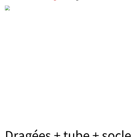
Dragées + tube + socle